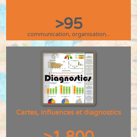
>
95
communication, organisation...
Cartes, influences et diagnostics
>
1 800