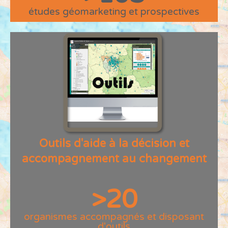
études géomarketing et prospectives
Outils d'aide à la décision et
accompagnement au changement
>
20
organismes accompagnés et disposant
d'outils