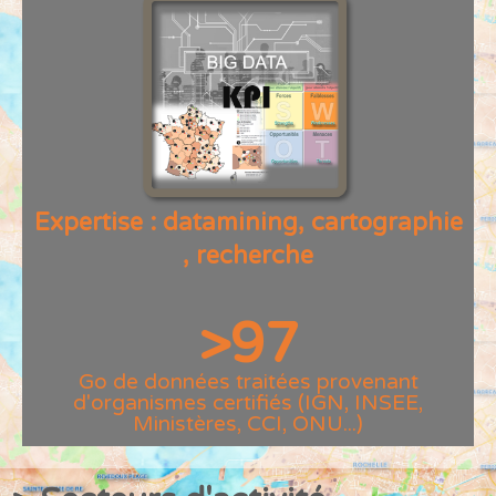
Expertise : datamining, cartographie
, recherche
>
97
Go de données traitées provenant
d'organismes certifiés (IGN, INSEE,
Ministères, CCI, ONU...)